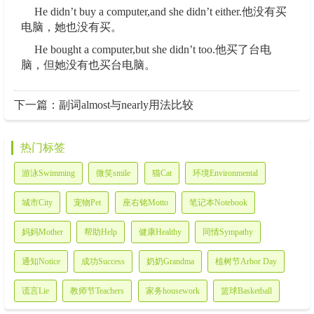
He didn’t buy a computer,and she didn’t either.他没有买
电脑，她也没有买。
He bought a computer,but she didn’t too.他买了台电
脑，但她没有也买台电脑。
下一篇：
副词almost与nearly用法比较
热门标签
游泳Swimming
微笑smile
猫Cat
环境Environmental
城市City
宠物Pet
座右铭Motto
笔记本Notebook
妈妈Mother
帮助Help
健康Healthy
同情Sympathy
通知Notice
成功Success
奶奶Grandma
植树节Arbor Day
谎言Lie
教师节Teachers
家务housework
篮球Basketball