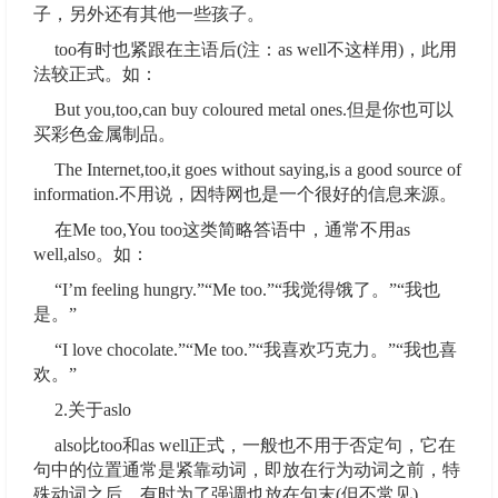
子，另外还有其他一些孩子。
too有时也紧跟在主语后(注：as well不这样用)，此用
法较正式。如：
But you,too,can buy coloured metal ones.但是你也可以
买彩色金属制品。
The Internet,too,it goes without saying,is a good source of
information.不用说，因特网也是一个很好的信息来源。
在Me too,You too这类简略答语中，通常不用as
well,also。如：
“I’m feeling hungry.”“Me too.”“我觉得饿了。”“我也
是。”
“I love chocolate.”“Me too.”“我喜欢巧克力。”“我也喜
欢。”
2.关于aslo
also比too和as well正式，一般也不用于否定句，它在
句中的位置通常是紧靠动词，即放在行为动词之前，特
殊动词之后。有时为了强调也放在句末(但不常见)。