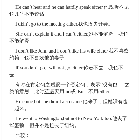
He can’t hear and he can hardly speak either.他既听不见
也几乎不能说话。
I didn’t go to the meeting either.我也没去开会。
She can’t explain it and I can’t either.她不能解释，我也
不能解释。
I don’t like John and I don’t like his wife either.我不喜欢
约翰，也不喜欢他的妻子。
If you don’t go,I will not go either.你若不去，我也不
去。
有时在肯定句之后跟一个否定句，表示“没有也…”之
类的意思，此时
英语
要用too或also，不用either：
He came,but she didn’t also came.他来了，但她没有也
一起来。
He went to Washington,but not to New York too.他去了
华盛顿，但并不是也去了纽约。
比较：